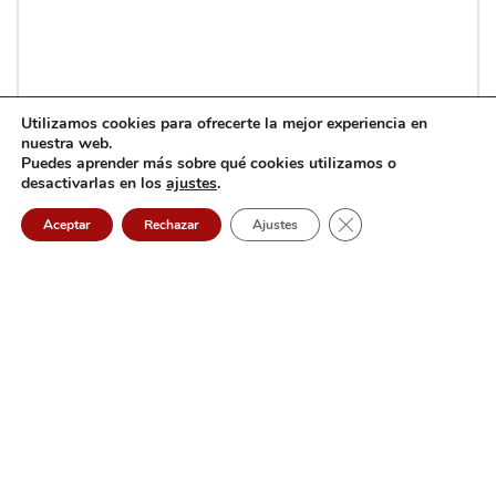
Utilizamos cookies para ofrecerte la mejor experiencia en
nuestra web.
Puedes aprender más sobre qué cookies utilizamos o
desactivarlas en los
ajustes
.
Por favor, introduce una respuesta en dígitos:
Cerrar el banner de 
Aceptar
Rechazar
Ajustes
2 × 3 =