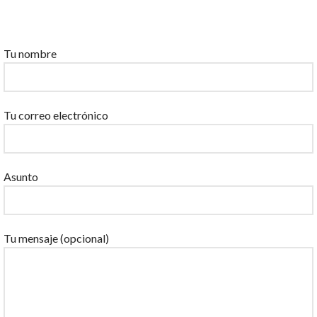
Por favor, deja este campo vacío.
Tu nombre
Tu correo electrónico
Asunto
Tu mensaje (opcional)