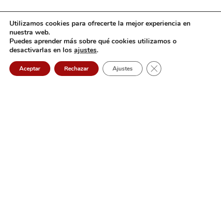
Utilizamos cookies para ofrecerte la mejor experiencia en
nuestra web.
Puedes aprender más sobre qué cookies utilizamos o
desactivarlas en los
ajustes
.
Cerrar el banner de 
Aceptar
Rechazar
Ajustes
CINCO INFORMÁTICA
2022 CREADO POR
.
CINCO
Aviso Legal
|
Política de Cookies
|
Política de Privacidad
|