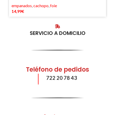
empanados
,
cachopo
,
foie
e
14,99
€
1
SERVICIO A DOMICILIO
Teléfono de pedidos
722 20 78 43