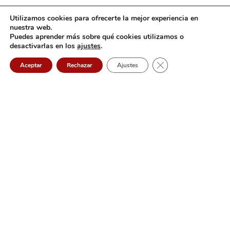
Utilizamos cookies para ofrecerte la mejor experiencia en
nuestra web.
Puedes aprender más sobre qué cookies utilizamos o
desactivarlas en los
ajustes
.
Cerrar el banner de 
Aceptar
Rechazar
Ajustes
CINCO INFORMÁTICA
2022 CREADO POR
.
CINCO
Aviso Legal
|
Política de Cookies
|
Política de Privacidad
|
Configuración de Cookies