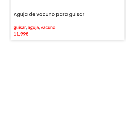
Aguja de vacuno para guisar
C
guisar
,
aguja
,
vacuno
v
11,99
€
Co