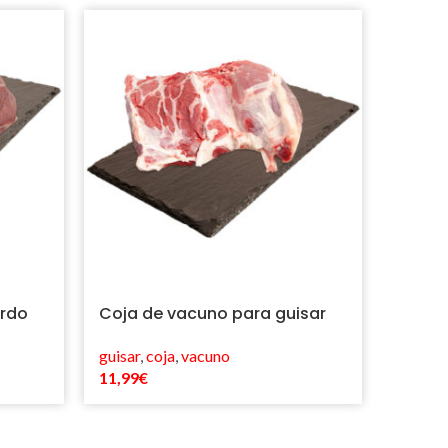
erdo
Coja de vacuno para guisar
Filet
guisar
,
coja
,
vacuno
filetes
,
11,99
€
14,99
€