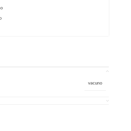
no
o
vacuno