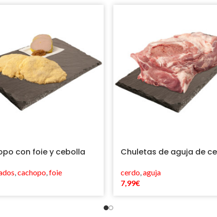
po con foie y cebolla
Chuletas de aguja de c
ados
,
cachopo
,
foie
cerdo
,
aguja
7,99
€