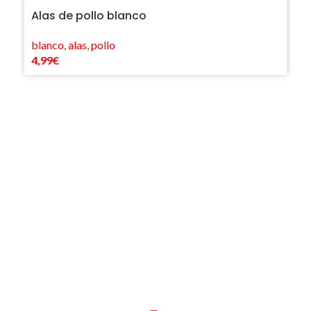
Alas de pollo blanco
C
blanco
,
alas
,
pollo
po
4,99
€
8