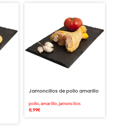
Jamoncillos de pollo amarillo
Jamon
pollo
,
amarillo
,
jamoncitos
pollo
,
b
8,99
€
7,99
€