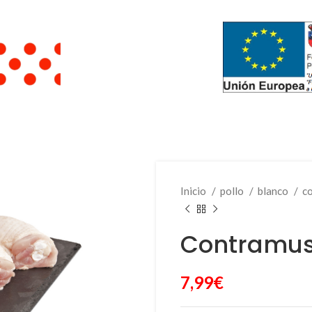
Inicio
pollo
blanco
c
Contramusl
7,99
€