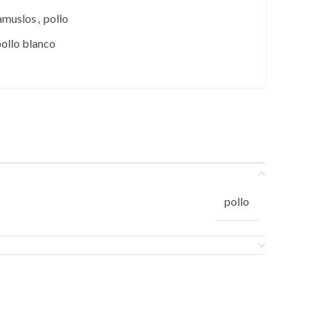
amuslos
,
pollo
pollo blanco
pollo